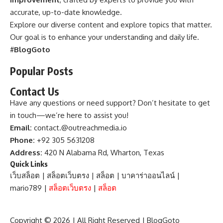
accurate, up-to-date knowledge.
Explore our diverse content and explore topics that matter.
Our goal is to enhance your understanding and daily life.
#
BlogGoto
Popular Posts
Contact Us
Have any questions or need support? Don’t hesitate to get
in touch—we’re here to assist you!
Email:
contact.@outreachmedia.io
Phone:
+92 305 5631208
Address:
420 N Alabama Rd, Wharton, Texas
Quick Links
เว็บสล็อต
|
สล็อตเว็บตรง
|
สล็อต
|
บาคาร่าออนไลน์
|
mario789
|
สล็อตเว็บตรง
|
สล็อต
Copyright © 2026 | All Right Reserved |
BlogGoto