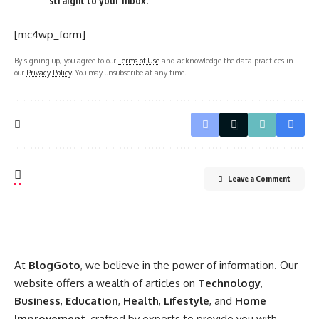
straight to your inbox.
[mc4wp_form]
By signing up, you agree to our
Terms of Use
and acknowledge the data practices in
our
Privacy Policy
. You may unsubscribe at any time.
Leave a Comment
At
BlogGoto
, we believe in the power of information. Our
website offers a wealth of articles on
Technology
,
Business
,
Education
,
Health
,
Lifestyle
, and
Home
Improvement
, crafted by experts to provide you with