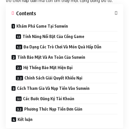
trò chơi hấp dẫn mà còn tìm thấy một cộng đồng ưu tú.
Contents
Khám Phá Game Tại Sunwin
Tính Năng Nổi Bật Của Cổng Game
Đa Dạng Các Trò Chơi Và Món Quà Hấp Dẫn
Tính Bảo Mật Và An Toàn Của Sunwin
Hệ Thống Bảo Mật Hiện Đại
Chính Sách Giải Quyết Khiếu Nại
Cách Tham Gia Và Nạp Tiền Vào Sunwin
Các Bước Đăng Ký Tài Khoản
Phương Thức Nạp Tiền Đơn Giản
Kết luận